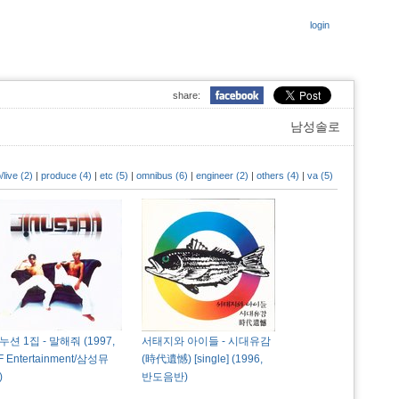
login
share:
남성솔로
/live (2)
|
produce (4)
|
etc (5)
|
omnibus (6)
|
engineer (2)
|
others (4)
|
va (5)
누션 1집 - 말해줘 (1997,
서태지와 아이들 - 시대유감
F Entertainment/삼성뮤
(時代遺憾) [single] (1996,
)
반도음반)