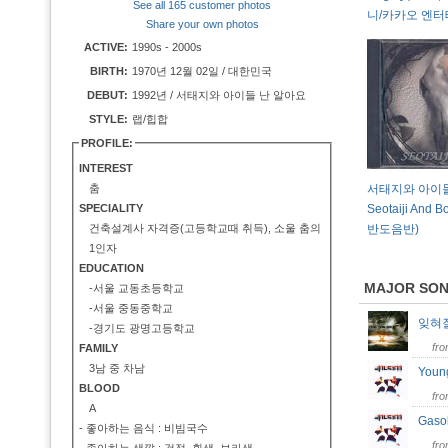
See all 165 customer photos
니/카카오 엔터
Share your own photos
ACTIVE:
1990s - 2000s
BIRTH:
1970년 12월 02일 / 대한민국
DEBUT:
1992년 / 서태지와 아이들 난 알아요
STYLE:
랩/힙합
PROFILE:
INTEREST
춤
서태지와 아이들 
SPECIALITY
Seotaiji And B
건축설계사 자격증(고등학교때 취득), 소울 춤의
반도음반)
1인자
EDUCATION
MAJOR SO
-서울 교동초등학교
-서울 중동중학교
잊혀
-경기도 광명고등학교
fr
FAMILY
3남 중 차남
Youn
BLOOD
fr
A
Gasol
- 좋아하는 음식 : 비빔국수
fr