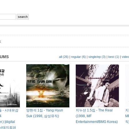
k
BUMS
all (26)
|
regular (6)
|
single/ep (3)
|
best (1)
|
video
 - 시대유감
양현석 1집 - Yang Hyun
지누션 1.5집 - The Real
지
4
Suk (1998, 삼성뮤직)
(1998, MF
M
) [digital
Entertainment/BMG Korea)
직
24, 서태지컴퍼