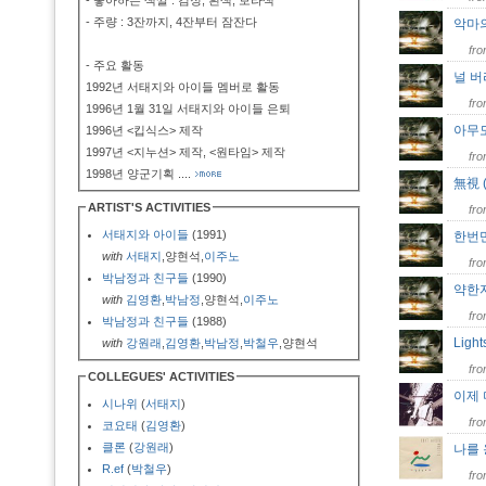
- 좋아하는 색깔 : 검정, 흰색, 보라색
- 주량 : 3잔까지, 4잔부터 잠잔다
악마
fr
- 주요 활동
널 
1992년 서태지와 아이들 멤버로 활동
fr
1996년 1월 31일 서태지와 아이들 은퇴
아무
1996년 <킵식스> 제작
1997년 <지누션> 제작, <원타임> 제작
fr
1998년 양군기획
....
無視 
ARTIST'S ACTIVITIES
fr
서태지와 아이들
(1991)
한번
with
서태지
,양현석,
이주노
fr
박남정과 친구들
(1990)
약한
with
김영환
,
박남정
,양현석,
이주노
fr
박남정과 친구들
(1988)
Light
with
강원래
,
김영환
,
박남정
,
박철우
,양현석
fr
COLLEGUES' ACTIVITIES
이제 더
시나위
(
서태지
)
fr
코요태
(
김영환
)
클론
(
강원래
)
나를
R.ef
(
박철우
)
fr