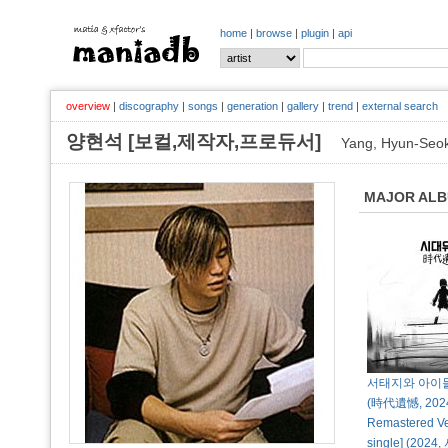
home
|
browse
|
plugin
|
api
overview
|
discography
|
songs
|
generation
|
gallery
|
trend
|
external search
양현석 [보컬,제작자,프로듀서]
Yang, Hyun-Seo
MAJOR AL
서태지와 아이들
(時代遺憾, 202
Remastered Ver.
single] (20