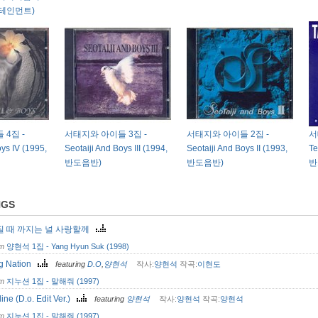
테인먼트)
4집 -
서태지와 아이들 3집 -
서태지와 아이들 2집 -
서
oys IV (1995,
Seotaiji And Boys III (1994,
Seotaiji And Boys II (1993,
Te
반도음반)
반도음반)
반
NGS
질 때 까지는 널 사랑할께
om
양현석 1집 - Yang Hyun Suk (1998)
g Nation
featuring
D.O
,
양현석
작사:
양현석
작곡:
이현도
om
지누션 1집 - 말해줘 (1997)
ine (D.o. Edit Ver.)
featuring
양현석
작사:
양현석
작곡:
양현석
om
지누션 1집 - 말해줘 (1997)