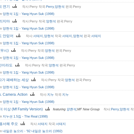
의 연기
작사:Perry 작곡:
Perry
,
양현석
편곡:Perry
om
양현석 1집 - Yang Hyun Suk (1998)
버리지마
작사:Perry 작곡:
양현석
편곡:Perry
om
양현석 1집 - Yang Hyun Suk (1998)
도 안믿어
작사:
서태지
,
양현석
작곡:
서태지
,
양현석
편곡:
서태지
om
양현석 1집 - Yang Hyun Suk (1998)
(무시)
작사:Perry 작곡:
양현석
편곡:Perry
om
양현석 1집 - Yang Hyun Suk (1998)
만이라도
작사:Perry 작곡:
양현석
편곡:Perry
om
양현석 1집 - Yang Hyun Suk (1998)
자가 패배하는 세상
작사:Perry 작곡:
양현석
편곡:Perry
om
양현석 1집 - Yang Hyun Suk (1998)
s. Camera. Action
작사:
지누
작곡:
지누
om
양현석 1집 - Yang Hyun Suk (1998)
 이상 (Mf Family Version)
featuring
양현석
,MF New Group
작사:
Perry
,
양현석
작
om
지누션 1.5집 - The Real (1998)
 용서해 주오
작사:
서태지
작곡:
서태지
om
내일은 늦으리 - '92 내일은 늦으리 (1992)