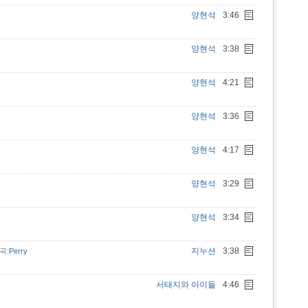
양현석
3:46
양현석
3:38
양현석
4:21
양현석
3:36
양현석
4:17
양현석
3:29
양현석
3:34
지누션
3:38
곡:
Perry
서태지와 아이들
4:46