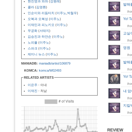
현진영과 와와
(
강원래
)
발해
콜라
(
김영환
)
fr
인순이와 리듬터치
(
이주노
,
박철우
)
Yo! T
오복과 오복성
(
이주노
)
이재민과 피노키오
(
이주노
)
fr
무궁화
(
서태지
)
교실
김승진과 하얀손
(
이주노
)
fr
노피플
(
이주노
)
영
스파크
(
이주노
)
제미니 뉴스
(
이주노
)
fr
발해를 
MANIADB:
maniadb/artist/106879
fr
KOMCA:
komca/W02493
Yo! T
RELATED ARTISTS
fr
이은주
- 아내
이재진
- 처남
내 
fr
지킬
fr
REVIEW