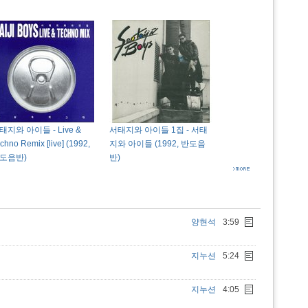
태지와 아이들 - Live &
서태지와 아이들 1집 - 서태
chno Remix [live] (1992,
지와 아이들 (1992, 반도음
도음반)
반)
양현석
3:59
지누션
5:24
지누션
4:05