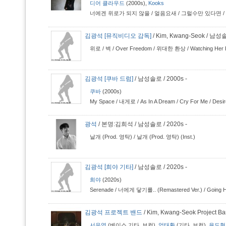
디어 클라우드
(2000s),
Kooks
너에겐 위로가 되지 않을
/
얼음요새
/
그럴수만 있다면
/
김광석 [뮤직비디오 감독]
/ Kim, Kwang-Seok / 남
위로
/
벽
/
Over Freedom
/
위대한 환상
/
Watching Her
김광석 [쿠바 드럼]
/ 남성솔로 / 2000s -
쿠바
(2000s)
My Space
/
내게로
/
As In A Dream
/
Cry For Me
/
Desir
광석
/ 본명:김희석 / 남성솔로 / 2020s -
날개 (Prod. 영탁)
/
날개 (Prod. 영탁) (Inst.)
김광석 [희야 기타]
/ 남성솔로 / 2020s -
희야
(2020s)
Serenade
/
너에게 닿기를.. (Remastered Ver.)
/
Going 
김광석 프로젝트 밴드
/ Kim, Kwang-Seok Project 
서우영
(베이스 기타, 보컬),
엄태환
(기타, 보컬),
윤도현