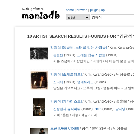
home
|
browse
|
plugin
|
api
10 ARTIST SEARCH RESULTS FOUNDS FOR
"김광석 
김광석 [동물원, 노래를 찾는 사람들]
/ Kim, Kwang-S
동물원
(1980s),
노래를 찾는 사람들
(1980s)
서른 즈음에
/
사랑했지만
/
너에게
/
내 마음의 문을 열
김광석 [솔개트리오]
/ Kim, Kwang-Seok / 남성솔로 / 1
소리새
(1980s),
솔개트리오
(1980s)
당신은 기억하나요
/
오후의 그릴
/
슬픔이 아니라고 말
김광석 [기타리스트]
/ Kim, Kwang-Seok / 金光錫 / 남
신중현과 뮤직파워
(1980s),
He 6
(1980s),
남사당
(198
고백
/
혼돈
/
애증
/
석양
/
기억
토근 [Dear Cloud]
/ 광석 / 본명:김광석 / 남성솔로