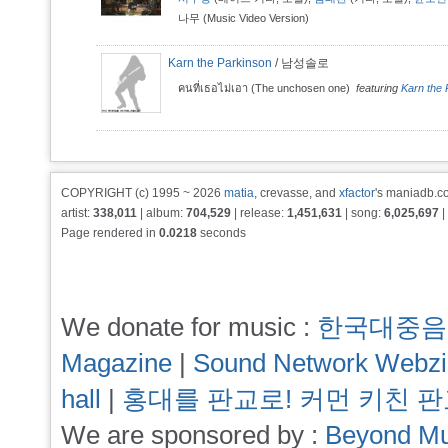
나무 (Music Video Version)
Karn the Parkinson
/ 남성솔로
คนที่เธอไม่เอา (The unchosen one)
featuring
Karn the 
COPYRIGHT (c) 1995 ~ 2026
matia
, crevasse, and
xfactor
's maniadb.co
artist:
338,011
| album:
704,529
| release:
1,451,631
| song:
6,025,697
|
Page rendered in
0.0218
seconds
We donate for music :
한국대중음
Magazine
|
Sound Network Webz
hall
|
홍대를 판교로! 커먼 키친 
We are sponsored by :
Beyond Mu