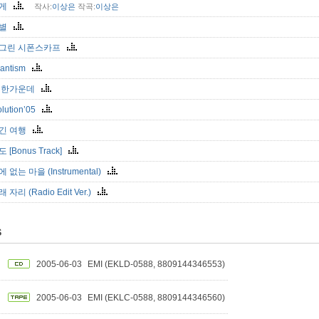
글게
작사:
이상은
작곡:
이상은
름별
그린 시폰스카프
antism
 한가운데
olution’05
긴 여행
 [Bonus Track]
 없는 마을 (Instrumental)
 자리 (Radio Edit Ver.)
S
2005-06-03
EMI (EKLD-0588, 8809144346553)
2005-06-03
EMI (EKLC-0588, 8809144346560)