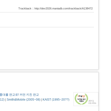
Trackback :: http://dev2026.maniadb.com/trackback/A138472
홍대를 판교로! 커먼 키친 판교
12)
|
Smith&Mobile (2005~08)
|
KAIST (1995~20??)