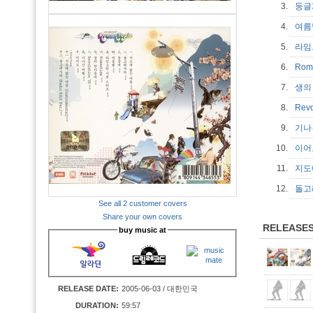
3.
둥
4.
여
5.
라임
6.
Rom
7.
생의
8.
Rev
9.
기나
10.
이어도
11.
지도에
12.
돌고래
See all 2 customer covers
Share your own covers
RELEASE
buy music at
RELEASE DATE:
2005-06-03 / 대한민국
DURATION:
59:57