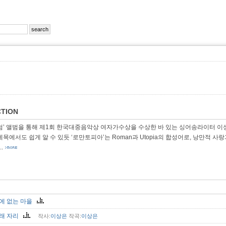
TION
험’ 앨범을 통해 제1회 한국대중음악상 여자가수상을 수상한 바 있는 싱어송라이터 이상은이
제목에서도 쉽게 알 수 있듯 ‘로만토피아’는 Roman과 Utopia의 합성어로, 낭만적 
..
에 없는 마을
래 자리
작사:
이상은
작곡:
이상은