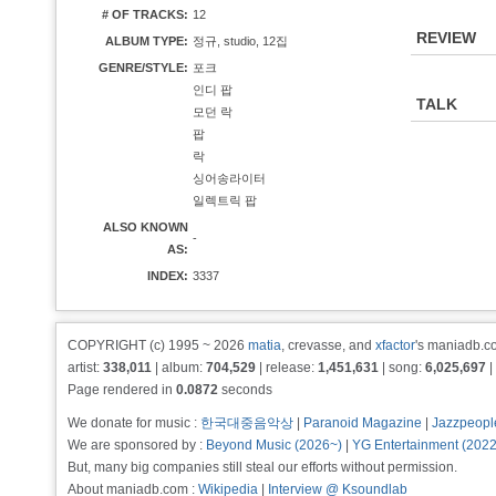
# OF TRACKS:
12
REVIEW
ALBUM TYPE:
정규, studio, 12집
GENRE/STYLE:
포크
인디 팝
TALK
모던 락
팝
락
싱어송라이터
일렉트릭 팝
ALSO KNOWN
-
AS:
INDEX:
3337
COPYRIGHT (c) 1995 ~ 2026
matia
, crevasse, and
xfactor
's maniadb.co
artist:
338,011
| album:
704,529
| release:
1,451,631
| song:
6,025,697
|
Page rendered in
0.0872
seconds
We donate for music :
한국대중음악상
|
Paranoid Magazine
|
Jazzpeopl
We are sponsored by :
Beyond Music (2026~)
|
YG Entertainment (202
But, many big companies still steal our efforts without permission.
About maniadb.com :
Wikipedia
|
Interview @ Ksoundlab