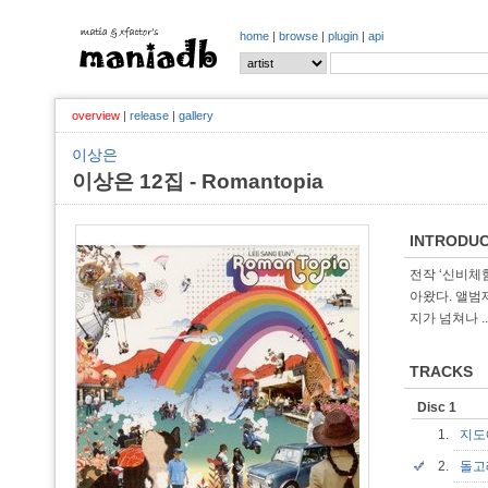
home
|
browse
|
plugin
|
api
overview
|
release
|
gallery
이상은
이상은 12집 - Romantopia
INTRODUC
전작 ‘신비체
아왔다. 앨범
지가 넘쳐나
..
TRACKS
Disc 1
1.
지도
2.
돌고