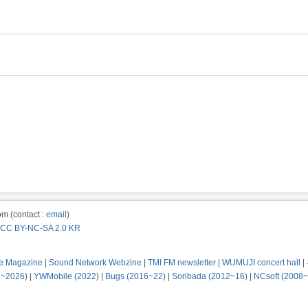
m (contact :
email
)
CC BY-NC-SA 2.0 KR
e Magazine
|
Sound Network Webzine
|
TMI FM newsletter
|
WUMUJI concert hall
|
2~2026)
|
YWMobile (2022)
|
Bugs (2016~22)
|
Soribada (2012~16)
|
NCsoft (2008~