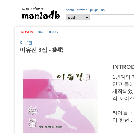
home
|
browse
|
plugin
|
api
overview
|
release
|
gallery
이유진
이유진 3집 - 秘密
INTRO
1년여의 
딛고 돌아
제작되었고
적 보이스
타이틀곡 
이 한번
..