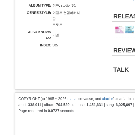
ALBUM TYPE:
정규, studio, 3집
GENRE/STYLE:
어덜트 컨템퍼러리
RELEA
팝
트로트
ALSO KNOWN
비밀
AS:
INDEX:
505
REVIE
TALK
COPYRIGHT (c) 1995 ~ 2026
matia
, crevasse, and
xfactor
's maniadb.co
artist:
338,011
| album:
704,529
| release:
1,451,631
| song:
6,025,697
|
Page rendered in
0.0727
seconds