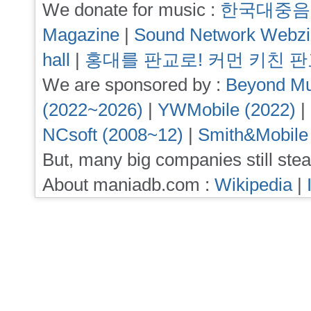
We donate for music :
한국대중음
Magazine
|
Sound Network Webz
hall
|
홍대를 판교로! 커먼 키친 
We are sponsored by :
Beyond Mu
(2022~2026)
|
YWMobile (2022)
|
NCsoft (2008~12)
|
Smith&Mobile
But, many big companies still stea
About maniadb.com :
Wikipedia
|