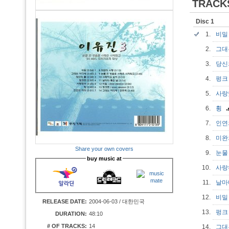
TRACK
Disc 1
1.
비
2.
그대
3.
당신
4.
펑크
5.
사
6.
휭
7.
인연
8.
미완
Share your own covers
9.
눈물
buy music at
10.
사랑
11.
날마
12.
비밀 
RELEASE DATE:
2004-06-03 / 대한민국
13.
펑크 
DURATION:
48:10
# OF TRACKS:
14
14.
그대