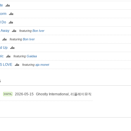
ate
storm
, I Do
p Away
featuring
Bon Iver
w
featuring
Bon Iver
ed Up
mic
featuring
Gaidaa
 IS LOVE
featuring
aja monet
S
2026-05-15
Ghostly International, 리플레이뮤직