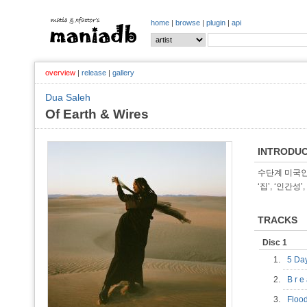
home
|
browse
|
plugin
|
api
overview
|
release
|
gallery
Dua Saleh
Of Earth & Wires
INTRODUC
수단계 미국인 
‘집’, ‘인간성’
TRACKS
Disc 1
1.
5 D
2.
B r e
3.
Flo