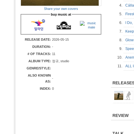
4.
Cáll
Share your own covers
5.
Fire
buy music at
6.
I Do
7.
Kee
RELEASE DATE:
2026-05-15
8.
Glo
DURATION:
-
9.
Spe
# OF TRACKS:
11
10.
Ane
ALBUM TYPE:
정규, studio
11.
ALL
GENRE/STYLE:
ALSO KNOWN
-
AS:
RELEASE
INDEX:
0
REVIEW
TALK