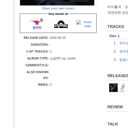
타이틀곡 〈
Share your own covers
외면당한 감정
buy music at
TRACKS
Disc 1
RELEASE DATE:
2026-05-29
1.
위치
DURATION:
-
2.
유리
# OF TRACKS:
3
ALBUM TYPE:
싱글/EP, ep, studio
3.
읽씹
GENRE/STYLE:
ALSO KNOWN
-
RELEASE
AS:
INDEX:
0
REVIEW
TALK