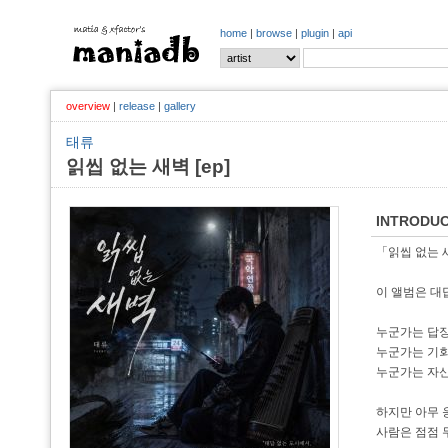
home
|
browse
|
plugin
|
api
overview
|
release
|
gallery
태류
읽씹 없는 새벽 [ep]
INTRODUC
「읽씹 없는 
이 앨범은 대
누군가는 답장
누군가는 기회
누군가는 자신
하지만 아무 
사람은 점점 