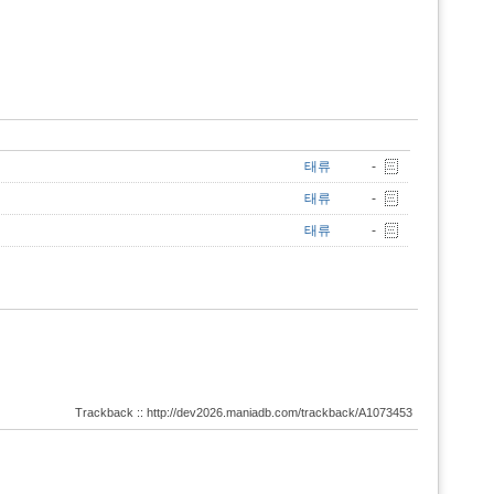
태류
-
태류
-
태류
-
Trackback :: http://dev2026.maniadb.com/trackback/A1073453