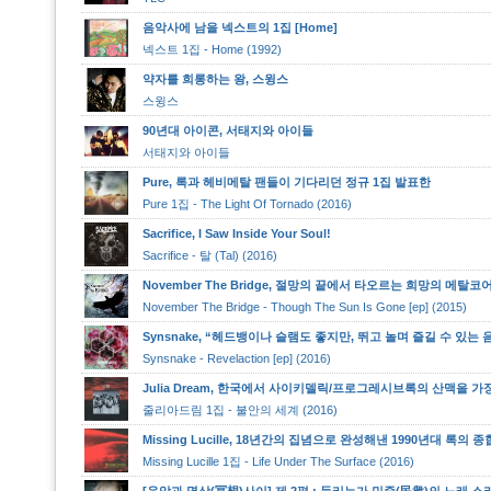
음악사에 남을 넥스트의 1집 [Home]
넥스트 1집 - Home (1992)
약자를 희롱하는 왕, 스윙스
스윙스
90년대 아이콘, 서태지와 아이들
서태지와 아이들
Pure, 록과 헤비메탈 팬들이 기다리던 정규 1집 발표한
Pure 1집 - The Light Of Tornado (2016)
Sacrifice, I Saw Inside Your Soul!
Sacrifice - 탈 (Tal) (2016)
November The Bridge, 절망의 끝에서 타오르는 희망의 메탈코
November The Bridge - Though The Sun Is Gone [ep] (2015)
Synsnake, “헤드뱅이나 슬램도 좋지만, 뛰고 놀며 즐길 수 있는
Synsnake - Revelaction [ep] (2016)
Julia Dream, 한국에서 사이키델릭/프로그레시브록의 산맥을 
줄리아드림 1집 - 불안의 세계 (2016)
Missing Lucille, 18년간의 집념으로 완성해낸 1990년대 록의 
Missing Lucille 1집 - Life Under The Surface (2016)
[음악과 명상(冥想)사이] 제 2편 : 들리는가 민중(民衆)의 노래 소리가? (Les