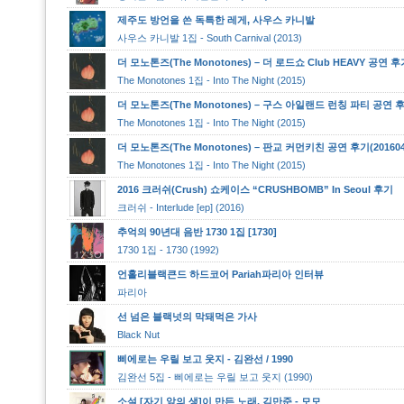
제주도 방언을 쓴 독특한 레게, 사우스 카니발
사우스 카니발 1집 - South Carnival (2013)
더 모노톤즈(The Monotones) – 더 로드쇼 Club HEAVY 공연 후기
The Monotones 1집 - Into The Night (2015)
더 모노톤즈(The Monotones) – 구스 아일랜드 런칭 파티 공연 후기
The Monotones 1집 - Into The Night (2015)
더 모노톤즈(The Monotones) – 판교 커먼키친 공연 후기(201604
The Monotones 1집 - Into The Night (2015)
2016 크러쉬(Crush) 쇼케이스 “CRUSHBOMB” In Seoul 후기
크러쉬 - Interlude [ep] (2016)
추억의 90년대 음반 1730 1집 [1730]
1730 1집 - 1730 (1992)
언홀리블랙큰드 하드코어 Pariah파리아 인터뷰
파리아
선 넘은 블랙넛의 막돼먹은 가사
Black Nut
삐에로는 우릴 보고 웃지 - 김완선 / 1990
김완선 5집 - 삐에로는 우릴 보고 웃지 (1990)
소설 [자기 앞의 생]이 만든 노래, 김만준 - 모모