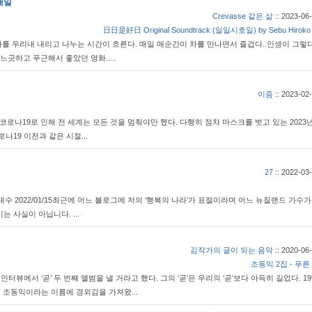
매일
Crevasse 같은 삶
::
2023-06-
日日是好日 Original Soundtrack (일일시호일) by Sebu Hiroko [o
 차를 우리내 내리고 나누는 시간이 흐른다. 매일 매순간이 차를 만나면서 즐겁다..인생이 그렇
느긋하고 푸근해서 좋았던 영화.....
이즘
::
2023-02-
Hahaha!)" 코로나19로 인해 전 세계는 모든 것을 멈춰야만 했다. 다행히 점차 마스크를 벗고 있는 202
나19 이전과 같은 시절...
27
::
2022-03-
 2022/01/15 ​ 최근에 어느 블로그에 저의 ‘행복의 나라’가 표절이라며 어느 뉴질랜드 가수가 
 사실이 아닙니다. ...
김작가의 글이 되는 음악
::
2020-06-
조동익 2집 - 푸른 
한 인터뷰에서 ‘곧’ 두 번째 앨범을 낼 거라고 했다. 그의 ‘곧’은 우리의 ‘곧’보다 아득히 길었다. 1
, 조동익이라는 이름에 경외감을 가져왔...