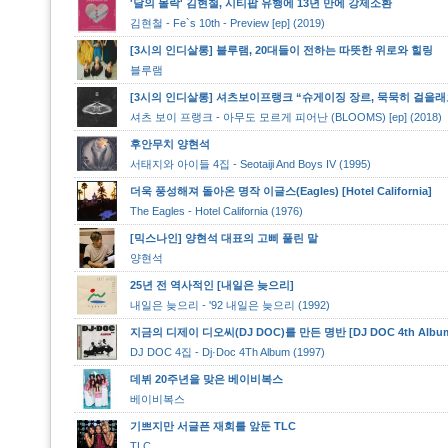
'달의 몰락' 김현철, 시티팝 유행에 13년 만에 강제소환
김현철 - Fe`s 10th - Preview [ep] (2019)
[3시의 인디살롱] 블루램, 20대들이 전하는 따뜻한 위로와 힐링
블루램
[3시의 인디살롱] 셔츠보이프랭크 “슈게이징 장르, 묵묵히 걸을래
셔츠 보이 프랭크 - 아무도 모르게 피어난 (BLOOMS) [ep] (2018)
후안무치 양현석
서태지와 아이들 4집 - Seotaiji And Boys IV (1995)
더욱 풍성해져 돌아온 명작 이글스(Eagles) [Hotel California]
The Eagles - Hotel California (1976)
[믹스나인] 양현석 대표의 고삐 풀린 말
양현석
25년 전 역사적인 [내일은 늦으리]
내일은 늦으리 - '92 내일은 늦으리 (1992)
지금의 디제이 디오씨(DJ DOC)를 만든 명반 [DJ DOC 4th Albu
DJ DOC 4집 - Dj·Doc 4Th Album (1997)
데뷔 20주년을 맞은 베이비복스
베이비복스
기쁘지만 서글픈 재회를 앞둔 TLC
TLC