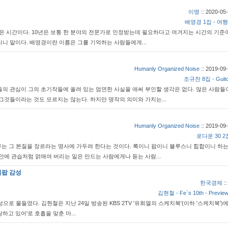
이명
::
2020-05-
배영경 1집 - 여행
않은 시간이다. 10년은 보통 한 분야의 전문가로 인정받는데 필요하다고 여겨지는 시간의 기준
니 말이다. 배영경이란 이름은 그를 기억하는 사람들에게...
Humanly Organized Noise
::
2019-09-
조규찬 8집 - Guitol
들의 관심이 그의 초기작들에 쏠려 있는 엄연한 사실을 애써 부인할 생각은 없다. 많은 사람들
그것들이라는 것도 모르지는 않는다. 하지만 명작의 의미와 가치는...
Humanly Organized Noise
::
2019-09-
로다운 30 2집 
류는 그 본질을 장르라는 명사에 가두려 한다는 것이다. 록이니 팝이니 블루스니 힙합이니 하는
안에 관습처럼 얽매여 버리는 일은 만드는 사람에게나 듣는 사람...
티팝 감성
한국경제
:
김현철 - Fe`s 10th - Preview 
로 물들였다. 김현철은 지난 24일 방송된 KBS 2TV '유희열의 스케치북'(이하 '스케치북')
 사랑하고 있어'로 호흡을 맞춘 마...