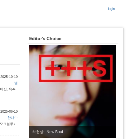
login
Editor's Choice
:
2025-10-10
넬
바비킴, 옥주
:
2025-06-10
한대수
 스모크블루 /
놀이도감 - TRUTHBUSTER