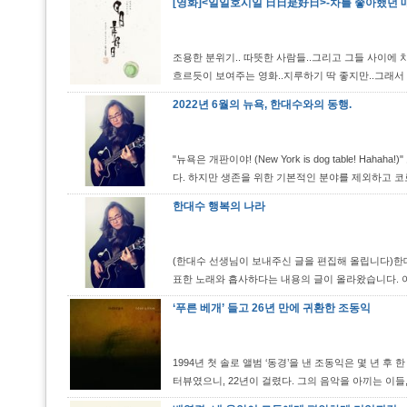
[영화]<일일호시일 日日是好日>-차를 좋아했던 
조용한 분위기.. 따뜻한 사람들..그리고 그들 사이에
흐르듯이 보여주는 영화..지루하기 딱 좋지만..그래서 
2022년 6월의 뉴욕, 한대수와의 동행.
"뉴욕은 개판이야! (New York is dog table! 
다. 하지만 생존을 위한 기본적인 분야를 제외하고 코로
한대수 행복의 나라
(한대수 선생님이 보내주신 글을 편집해 올립니다) ​ 한대수
표한 노래와 흡사하다는 내용의 글이 올라왔습니다. 이는
‘푸른 베개’ 들고 26년 만에 귀환한 조동익
1994년 첫 솔로 앨범 ‘동경’을 낸 조동익은 몇 년 후 
터뷰였으니, 22년이 걸렸다. 그의 음악을 아끼는 이들