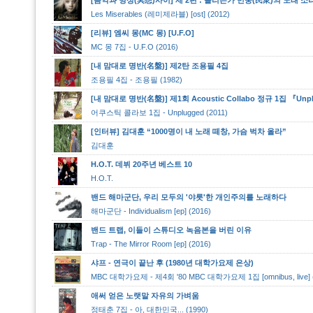
Les Miserables (레미제라블) [ost] (2012)
[리뷰] 엠씨 몽(MC 몽) [U.F.O]
MC 몽 7집 - U.F.O (2016)
[내 맘대로 명반(名盤)] 제2탄 조용필 4집
조용필 4집 - 조용필 (1982)
[내 맘대로 명반(名盤)] 제1회 Acoustic Collabo 정규 1집 『Unp
어쿠스틱 콜라보 1집 - Unplugged (2011)
[인터뷰] 김대훈 “1000명이 내 노래 떼창, 가슴 벅차 올라”
김대훈
H.O.T. 데뷔 20주년 베스트 10
H.O.T.
밴드 해마군단, 우리 모두의 '야릇'한 개인주의를 노래하다
해마군단 - Individualism [ep] (2016)
밴드 트랩, 이들이 스튜디오 녹음본을 버린 이유
Trap - The Mirror Room [ep] (2016)
샤프 - 연극이 끝난 후 (1980년 대학가요제 은상)
MBC 대학가요제 - 제4회 '80 MBC 대학가요제 1집 [omnibus, live] (
애써 얻은 노랫말 자유의 가벼움
정태춘 7집 - 아, 대한민국... (1990)