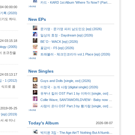
카드 - KARD 1st Album 'Where To Now? (Part.2) : NOWHERE' (2026)
04 00:00:00
기록 (2020)
New EPs
이기도 하다.
문가영 - 문가영 피리 남도민요 [ep] (2026)
일상의 효정 - Daydream [ep] (2026)
24 03:15:18
BE`O - WACK [ep] (2026)
ogy (2005)
꽃감이 - F5 [ep] (2026)
이 조규찬을
트래블러 - 체크인코리아 vol.1 Place [ep] (2026)
New Singles
24 03:13:17
- 1 (2012)
Guys and Dolls [single, ost] (2026)
 식으로 음
이창국 - 논개 사랑 [digital single] (2026)
유부녀 킬러 OST Part 1 by 이하이 [single, ost] (2026)
Collie Wave, SANTAWORLDVIEW - Baby now [digital single] (2026)
사랑이 온다 OST Part.3 by 황가람 [single, ost] (2026)
:
2019-05-25
[ep] (2019)
에서 새 미니
Today's Album
2026-08-07
박지윤 3집 - The Age Ain'T Nothing But A Number (1999)