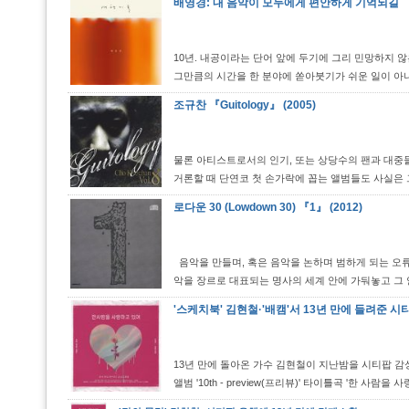
배영경: 내 음악이 모두에게 편안하게 기억되길
10년. 내공이라는 단어 앞에 두기에 그리 민망하지 
그만큼의 시간을 한 분야에 쏟아붓기가 쉬운 일이 아니
조규찬 『Guitology』 (2005)
물론 아티스트로서의 인기, 또는 상당수의 팬과 대중
거론할 때 단연코 첫 손가락에 꼽는 앨범들도 사실은 
로다운 30 (Lowdown 30) 『1』 (2012)
음악을 만들며, 혹은 음악을 논하며 범하게 되는 오
악을 장르로 대표되는 명사의 세계 안에 가둬놓고 그 
'스케치북' 김현철·'배캠'서 13년 만에 들려준 시
13년 만에 돌아온 가수 김현철이 지난밤을 시티팝 감성으
앨범 '10th - preview(프리뷰)' 타이틀곡 '한 사람을